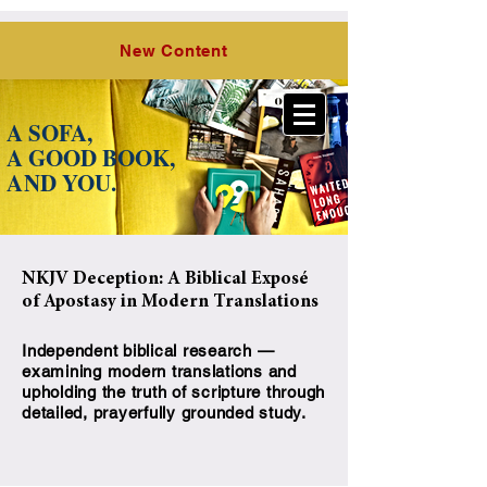
O Lord,
the Hope of Israel, LLC
New Content
A SOFA,
A GOOD BOOK,
A
ND YOU.
NKJV Deception: A Biblical Exposé
of Apostasy in Modern Translations
Independent biblical research —
examining modern translations and
upholding the truth of scripture through
detailed, prayerfully grounded study.