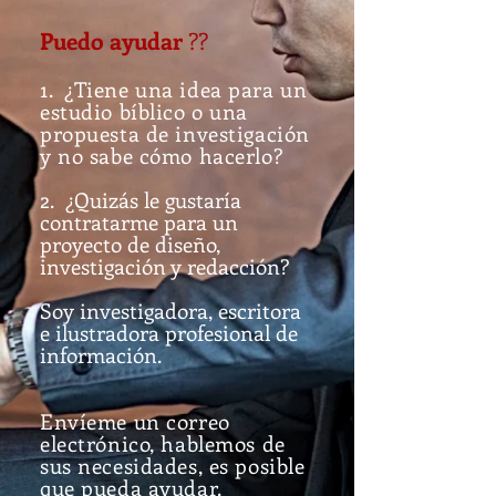
Puedo ayudar
​
??
1.
¿Tiene una idea para un
estudio bíblico o una
propuesta de investigación
y no sabe cómo hacerlo?
2. ¿Quizás le gustaría
contratarme para un
proyecto de diseño,
investigación y redacción?
Soy investigadora, escritora
e ilustradora profesional de
información.
Envíeme un correo
electrónico, hablemos de
sus necesidades, es posible
que pueda ayudar.