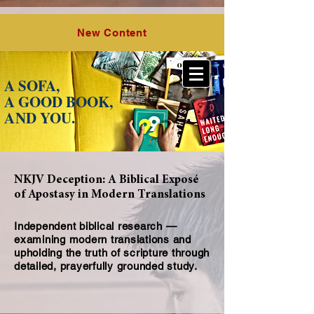
O Lord,
the Hope of Israel, LLC
New Content
A SOFA,
A GOOD BOOK,
A
ND YOU.
NKJV Deception: A Biblical Exposé
of Apostasy in Modern Translations
Independent biblical research —
examining modern translations and
upholding the truth of scripture through
detailed, prayerfully grounded study.